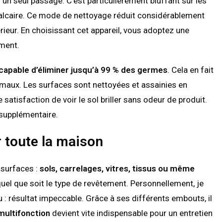
n un seul passage. C’est particulièrement bluffant sur les
le calcaire. Ce mode de nettoyage réduit considérablement
érieur. En choisissant cet appareil, vous adoptez une
ement.
capable d’éliminer jusqu’à 99 % des germes
. Cela en fait
nimaux. Les surfaces sont nettoyées et assainies en
 satisfaction de voir le sol briller sans odeur de produit.
t supplémentaire.
r toute la maison
 surfaces :
sols, carrelages, vitres, tissus ou même
 quel que soit le type de revêtement. Personnellement, je
u : résultat impeccable. Grâce à ses différents embouts, il
multifonction
devient vite indispensable pour un entretien