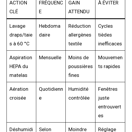
ACTION
FRÉQUENC
GAIN
À ÉVITER
CLÉ
E
ATTENDU
Lavage
Hebdoma
Réduction
Cycles
draps/taie
daire
allergènes
tièdes
s à 60 °C
textile
inefficaces
Aspiration
Mensuelle
Moins de
Mouvemen
HEPA du
poussières
ts rapides
matelas
fines
Aération
Quotidienn
Humidité
Fenêtres
croisée
e
contrôlée
juste
entrouvert
es
Déshumidi
Selon
Moindre
Réglage