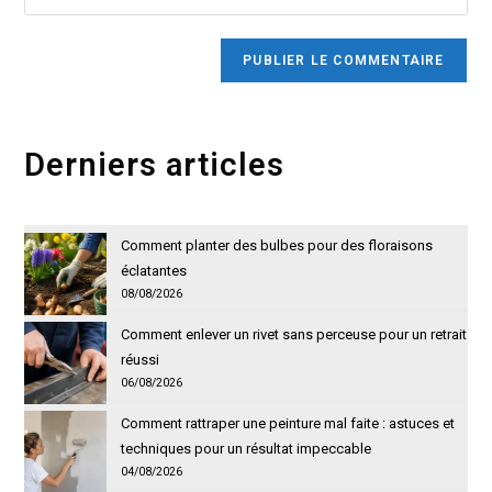
l’URL
comment
to
de
comment
votre
site
(facultatif)
Derniers articles
Comment planter des bulbes pour des floraisons
éclatantes
08/08/2026
Comment enlever un rivet sans perceuse pour un retrait
réussi
06/08/2026
Comment rattraper une peinture mal faite : astuces et
techniques pour un résultat impeccable
04/08/2026