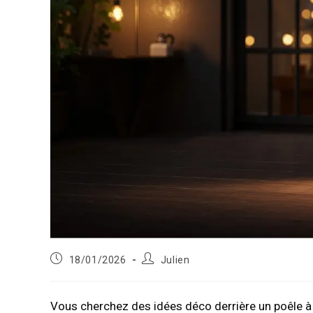
Publication
Auteur/autrice
18/01/2026
Julien
publiée :
de
la
publication :
Vous cherchez des idées déco derrière un poêle à