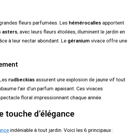
grandes fleurs parfumées. Les
hémérocalles
apportent
s
asters
, avec leurs fleurs étoilées, illuminent le jardin en
râce à leur nectar abondant. Le
géranium
vivace offre une
vement
 Les
rudbeckias
assurent une explosion de jaune vif tout
 embaume l’air d’un parfum apaisant. Ces vivaces
spectacle floral impressionnant chaque année.
ne touche d’élégance
ance
indéniable à tout jardin. Voici les 6 principaux :