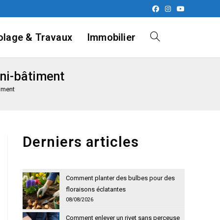
olage & Travaux
Immobilier
Toggle
ani-bâtiment
website
timent
search
Derniers articles
Comment planter des bulbes pour des
floraisons éclatantes
08/08/2026
Comment enlever un rivet sans perceuse