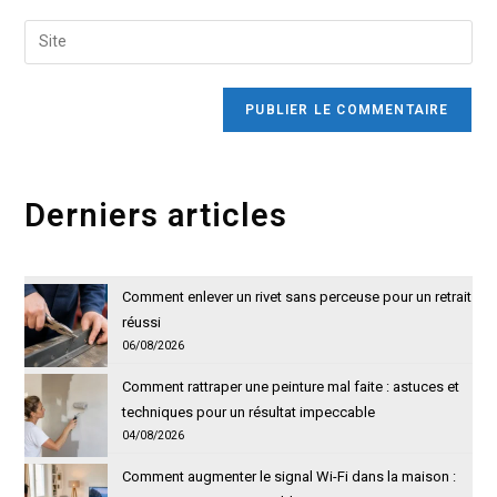
username
email
Saisir
to
address
l’URL
comment
to
de
comment
votre
site
(facultatif)
Derniers articles
Comment enlever un rivet sans perceuse pour un retrait
réussi
06/08/2026
Comment rattraper une peinture mal faite : astuces et
techniques pour un résultat impeccable
04/08/2026
Comment augmenter le signal Wi-Fi dans la maison :