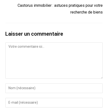
Castorus immobilier : astuces pratiques pour votre
recherche de biens
Laisser un commentaire
Comment
Enter
your
name
Enter
or
your