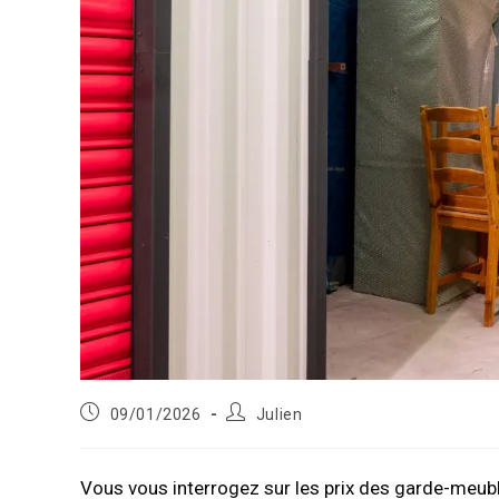
Publication
Auteur/autrice
09/01/2026
Julien
publiée :
de
la
publication :
Vous vous interrogez sur les prix des garde-meuble