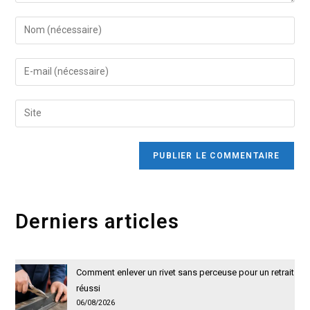
Enter
your
name
Enter
or
your
username
email
Saisir
to
address
l’URL
comment
to
de
comment
votre
site
(facultatif)
Derniers articles
Comment enlever un rivet sans perceuse pour un retrait
réussi
06/08/2026