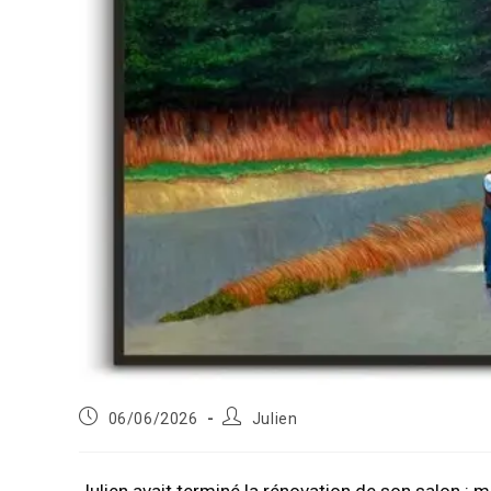
Publication
Auteur/autrice
06/06/2026
Julien
publiée :
de
la
publication :
Julien avait terminé la rénovation de son salon : m