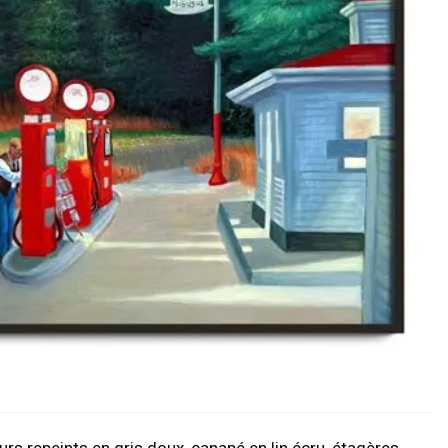
urs repeints en gris doux, canapé en lin écru, étagères