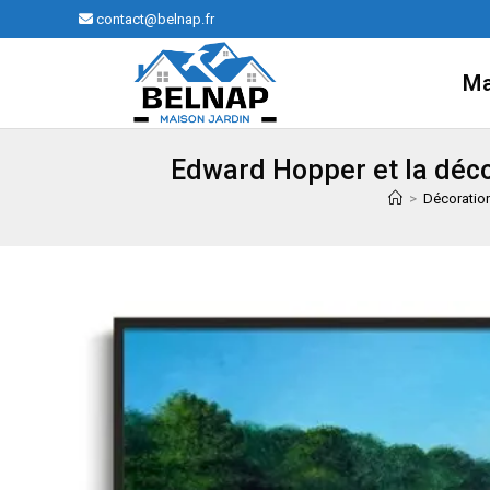
Skip
contact@belnap.fr
to
content
Ma
Edward Hopper et la déco
>
Décoratio