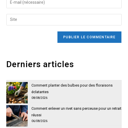
or
your
username
email
Saisir
to
address
l’URL
comment
to
de
comment
votre
site
(facultatif)
Derniers articles
Comment planter des bulbes pour des floraisons
éclatantes
08/08/2026
Comment enlever un rivet sans perceuse pour un retrait
réussi
06/08/2026