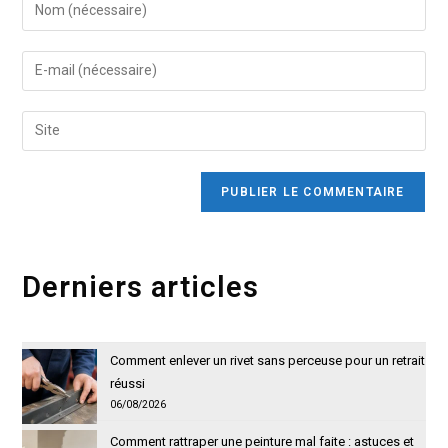
Enter
your
name
Enter
or
your
username
email
Saisir
to
address
l’URL
comment
to
de
comment
votre
site
(facultatif)
Derniers articles
Comment enlever un rivet sans perceuse pour un retrait
réussi
06/08/2026
Comment rattraper une peinture mal faite : astuces et