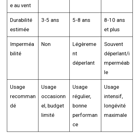
e au vent
Durabilité
3-5 ans
5-8 ans
8-10 ans
estimée
et plus
Imperméa
Non
Légèreme
Souvent
bilité
nt
déperlant/i
déperlant
mperméab
le
Usage
Usage
Usage
Usage
recomman
occasionn
régulier,
intensif,
dé
el, budget
bonne
longévité
limité
performan
maximale
ce