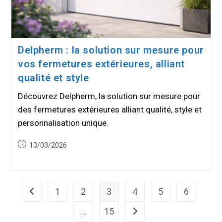
Delpherm : la solution sur mesure pour
vos fermetures extérieures, alliant
qualité et style
Découvrez Delpherm, la solution sur mesure pour
des fermetures extérieures alliant qualité, style et
personnalisation unique.
Publication
13/03/2026
publiée :
1
2
3
4
5
6
Go to the previous page
…
15
Aller à la page suivante