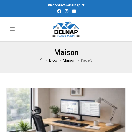
Skip
contact@belnap.fr
to
content
Maison
>
Blog
>
Maison
>
Page 3