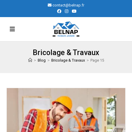
Skip
contact@belnap.fr
to
content
Bricolage & Travaux
>
Blog
>
Bricolage & Travaux
>
Page 15